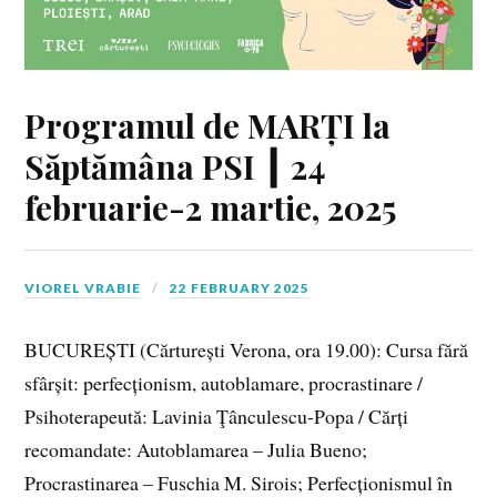
Programul de MARȚI la
Săptămâna PSI ┃ 24
februarie-2 martie, 2025
VIOREL VRABIE
22 FEBRUARY 2025
BUCUREȘTI (Cărturești Verona, ora 19.00): Cursa fără
sfârșit: perfecționism, autoblamare, procrastinare /
Psihoterapeută: Lavinia Ţânculescu-Popa / Cărți
recomandate: Autoblamarea – Julia Bueno;
Procrastinarea – Fuschia M. Sirois; Perfecționismul în