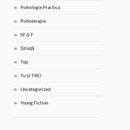
Psihologie Practica
Psihoterapie
SF & F
Știință
Top
Tu și TREI
Uncategorized
Young Fiction