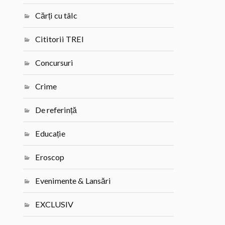
Cărți cu tâlc
Cititorii TREI
Concursuri
Crime
De referință
Educație
Eroscop
Evenimente & Lansări
EXCLUSIV