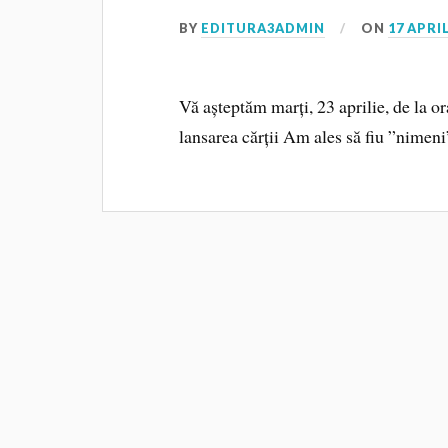
BY
EDITURA3ADMIN
ON
17 APRIL
Vă așteptăm marți, 23 aprilie, de la or
lansarea cărții Am ales să fiu ”nimen