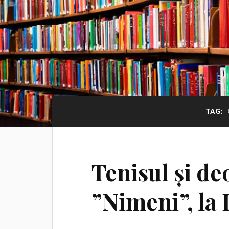
TAG:
Tenisul și de
”Nimeni”, la 