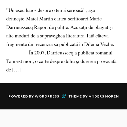
”Un eseu haios despre o temă serioasă”, așa
definește Matei Martin cartea scriitoarei Marie
Darrieussecq Raport de poliţie. Acuzaţii de plagiat şi
alte moduri de a supraveghea literatura. Iată câteva
fragmente din recenzia sa publicată în Dilema Veche:
În 2007, Darrieussecq a publicat romanul
Tom est mort, o carte despre doliu şi durerea provocată
de […]
&
POWERED BY
WORDPRESS
THEME BY
ANDERS NORÉN