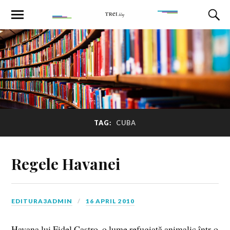
TAG:
CUBA
Regele Havanei
EDITURA3ADMIN
16 APRIL 2010
Havana lui Fidel Castro, o lume refugiată animalic într-o