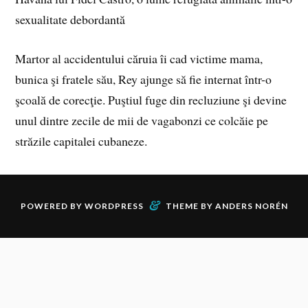
sexualitate debordantă
Martor al accidentului căruia îi cad victime mama,
bunica şi fratele său, Rey ajunge să fie internat într-o
şcoală de corecţie. Puştiul fuge din recluziune şi devine
unul dintre zecile de mii de vagabonzi ce colcăie pe
străzile capitalei cubaneze.
&
POWERED BY
WORDPRESS
THEME BY
ANDERS NORÉN