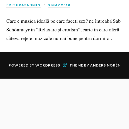
EDITURA3ADMIN
9 MAY 2010
Care e muzica ideală pe care faceți sex? ne întreabă Sab
Schönmayr în ”Relaxare și erotism”, carte în care oferă
câteva rețete muzicale numai bune pentru dormitor.
&
POWERED BY
WORDPRESS
THEME BY
ANDERS NORÉN