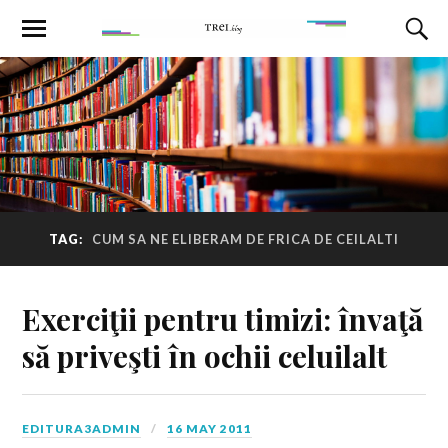
TAG:
CUM SA NE ELIBERAM DE FRICA DE CEILALTI
Exerciţii pentru timizi: învaţă
să priveşti în ochii celuilalt
EDITURA3ADMIN
16 MAY 2011