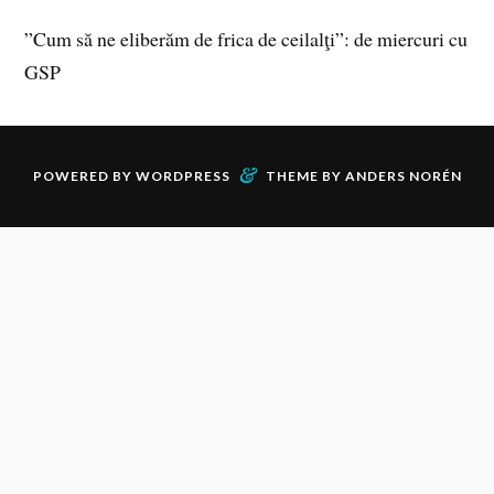
”Cum să ne eliberăm de frica de ceilalţi”: de miercuri cu
GSP
&
POWERED BY
WORDPRESS
THEME BY
ANDERS NORÉN