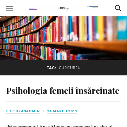
TAG:
CURCUBEU
Psihologia femeii însărcinate
EDITURA3ADMIN
24 MARCH 2011
Psihoterapeutul Anca Munteanu semnează pe site-ul