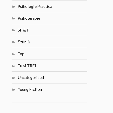
Psihologie Practica
Psihoterapie
SF & F
Știință
Top
Tu și TREI
Uncategorized
Young Fiction