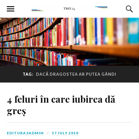
TAG:
DACĂ DRAGOSTEA AR PUTEA GÂNDI
4 feluri în care iubirea dă
greș
EDITURA3ADMIN
17 JULY 2010