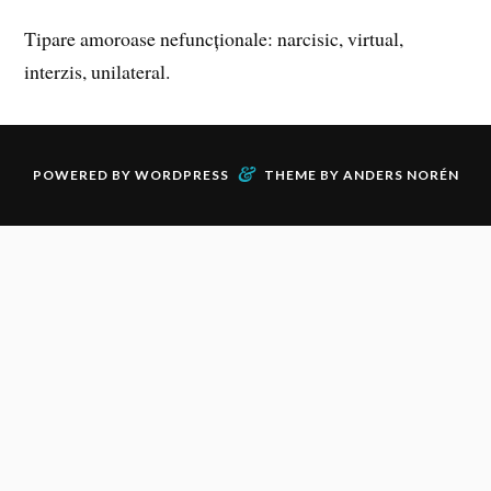
Tipare amoroase nefuncționale: narcisic, virtual,
interzis, unilateral.
&
POWERED BY
WORDPRESS
THEME BY
ANDERS NORÉN