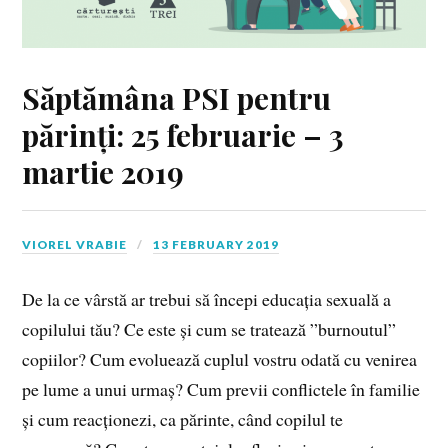
Săptămâna PSI pentru
părinți: 25 februarie – 3
martie 2019
VIOREL VRABIE
13 FEBRUARY 2019
De la ce vârstă ar trebui să începi educația sexuală a
copilului tău? Ce este și cum se tratează ”burnoutul”
copiilor? Cum evoluează cuplul vostru odată cu venirea
pe lume a unui urmaș? Cum previi conflictele în familie
și cum reacționezi, ca părinte, când copilul te