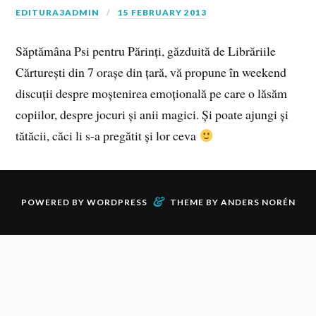
EDITURA3ADMIN
15 FEBRUARY 2013
Săptămâna Psi pentru Părinți, găzduită de Librăriile
Cărturești din 7 orașe din țară, vă propune în weekend
discuții despre moștenirea emoțională pe care o lăsăm
copiilor, despre jocuri și anii magici. Și poate ajungi și
tătăcii, căci li s-a pregătit și lor ceva
&
POWERED BY
WORDPRESS
THEME BY
ANDERS NORÉN