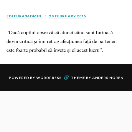
EDITURA3ADMIN
20 FEBRUARY 2015
”Dacă copilul observă că atunci când sunt furioasă
devin critică și îmi retrag afecțiunea față de partener,
este foarte probabil să învețe și el acest lucru”.
&
POWERED BY
WORDPRESS
THEME BY
ANDERS NORÉN