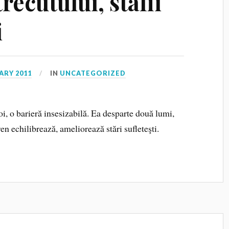
recutului, stafii
i
ARY 2011
IN
UNCATEGORIZED
oi, o barieră insesizabilă. Ea desparte două lumi,
ren echilibrează, ameliorează stări sufleteşti.