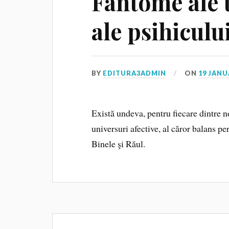
Fantome ale t
ale psihiculu
BY
EDITURA3ADMIN
ON
19 JANU
Există undeva, pentru fiecare dintre n
universuri afective, al căror balans pe
Binele şi Răul.