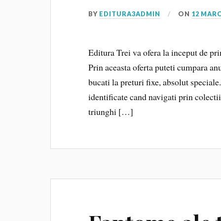
BY
EDITURA3ADMIN
ON
12 MARC
Editura Trei va ofera la inceput de pr
Prin aceasta oferta puteti cumpara anum
bucati la preturi fixe, absolut speciale
identificate cand navigati prin colect
triunghi […]