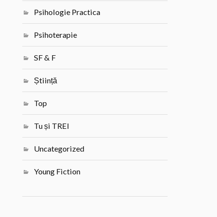
Psihologie Practica
Psihoterapie
SF & F
Știință
Top
Tu și TREI
Uncategorized
Young Fiction