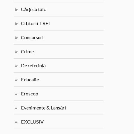
Cărți cu tâlc
Cititorii TREI
Concursuri
Crime
De referință
Educație
Eroscop
Evenimente & Lansări
EXCLUSIV