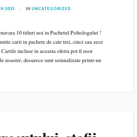
H 2015
IN
UNCATEGORIZED
imavara 10 titluri noi in Pachetul Psihologului !
ite carti in pachete de cate trei, cinci sau zece
. Cartile incluse in aceasta oferta pot fi usor
iile noastre, deoarece sunt semnalizate printr-un