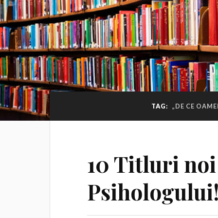
TAG:
„DE CE OAME
10 Titluri no
Psihologului