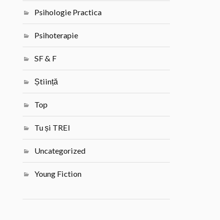
Psihologie Practica
Psihoterapie
SF & F
Știință
Top
Tu și TREI
Uncategorized
Young Fiction