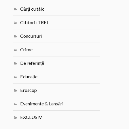
Cărți cu tâlc
Cititorii TREI
Concursuri
Crime
De referință
Educație
Eroscop
Evenimente & Lansări
EXCLUSIV