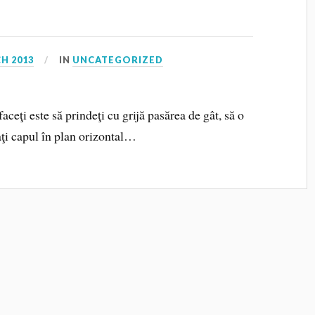
H 2013
IN
UNCATEGORIZED
aceţi este să prindeţi cu grijă pasărea de gât, să o
aţi capul în plan orizontal…