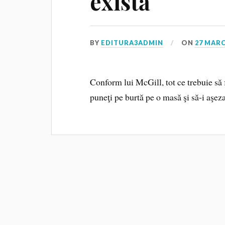
există
BY
EDITURA3ADMIN
ON
27 MARC
Conform lui McGill, tot ce trebuie să f
puneţi pe burtă pe o masă şi să‑i aşez