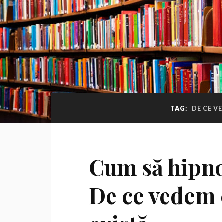
TAG:
DE CE V
Cum să hipnot
De ce vedem 