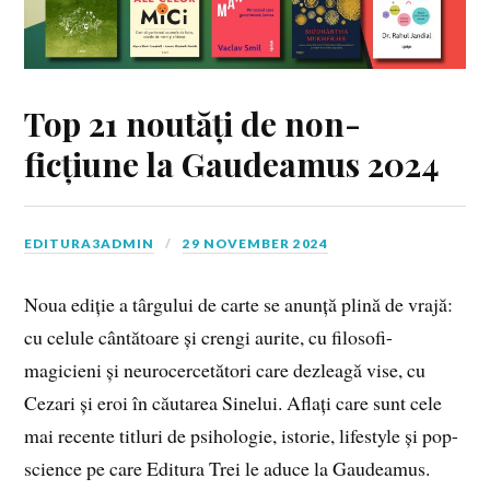
Top 21 noutăți de non-
ficțiune la Gaudeamus 2024
EDITURA3ADMIN
29 NOVEMBER 2024
Noua ediție a târgului de carte se anunță plină de vrajă:
cu celule cântătoare și crengi aurite, cu filosofi-
magicieni și neurocercetători care dezleagă vise, cu
Cezari și eroi în căutarea Sinelui. Aflați care sunt cele
mai recente titluri de psihologie, istorie, lifestyle și pop-
science pe care Editura Trei le aduce la Gaudeamus.