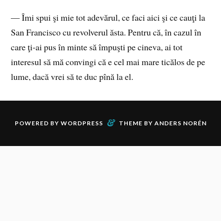
— Îmi spui şi mie tot adevărul, ce faci aici şi ce cauţi la
San Francisco cu revolverul ăsta. Pentru că, în cazul în
care ţi‑ai pus în minte să împuşti pe cineva, ai tot
interesul să mă convingi că e cel mai mare ticălos de pe
lume, dacă vrei să te duc pînă la el.
&
POWERED BY
WORDPRESS
THEME BY
ANDERS NORÉN