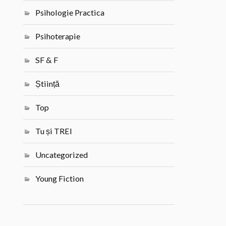
Psihologie Practica
Psihoterapie
SF & F
Știință
Top
Tu și TREI
Uncategorized
Young Fiction