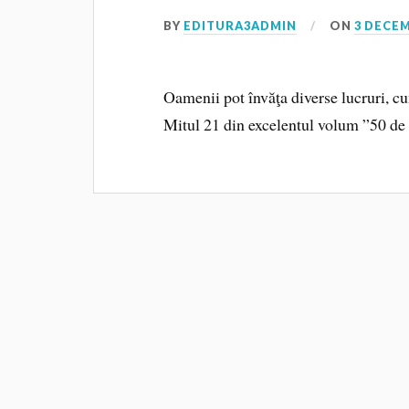
BY
EDITURA3ADMIN
ON
3 DECEM
Oamenii pot învăţa diverse lucruri, cu
Mitul 21 din excelentul volum ”50 de 