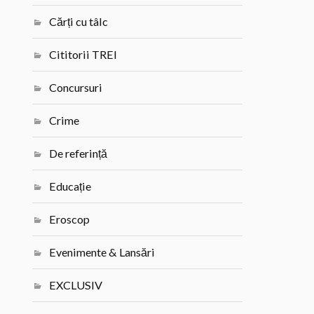
Cărți cu tâlc
Cititorii TREI
Concursuri
Crime
De referință
Educație
Eroscop
Evenimente & Lansări
EXCLUSIV