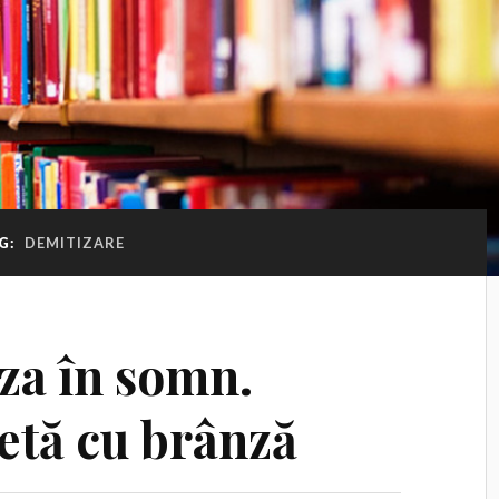
G:
DEMITIZARE
za în somn.
etă cu brânză