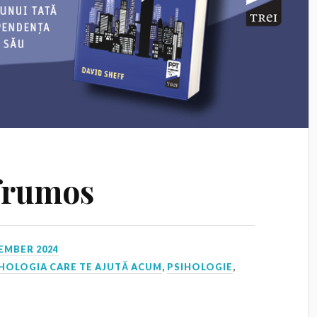
frumos
EMBER 2024
HOLOGIA CARE TE AJUTĂ ACUM
,
PSIHOLOGIE
,