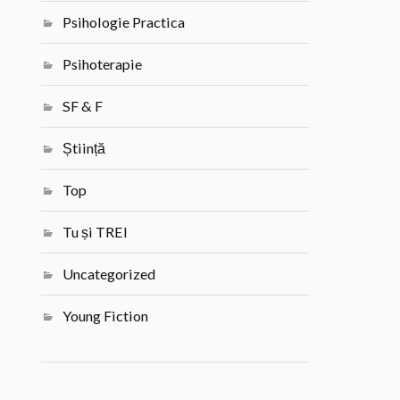
Psihologie Practica
Psihoterapie
SF & F
Știință
Top
Tu și TREI
Uncategorized
Young Fiction