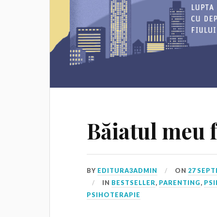
Băiatul meu 
BY
EDITURA3ADMIN
ON
27 SEPT
IN
BESTSELLER
,
PARENTING
,
PSI
PSIHOTERAPIE