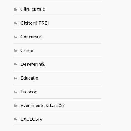
Cărți cu tâlc
Cititorii TREI
Concursuri
Crime
De referință
Educație
Eroscop
Evenimente & Lansări
EXCLUSIV