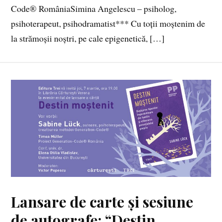
Code® RomâniaSimina Angelescu – psiholog,
psihoterapeut, psihodramatist*** Cu toții moștenim de
la strămoșii noștri, pe cale epigenetică, […]
Lansare de carte și sesiune
de autografe: “Destin