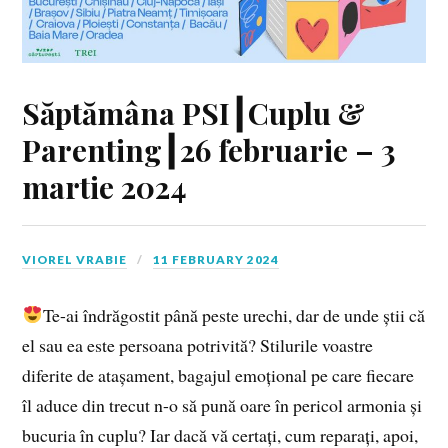
Săptămâna PSI┃Cuplu &
Parenting┃26 februarie – 3
martie 2024
VIOREL VRABIE
11 FEBRUARY 2024
Te-ai îndrăgostit până peste urechi, dar de unde știi că
el sau ea este persoana potrivită? Stilurile voastre
diferite de atașament, bagajul emoțional pe care fiecare
îl aduce din trecut n-o să pună oare în pericol armonia și
bucuria în cuplu? Iar dacă vă certați, cum reparați, apoi,