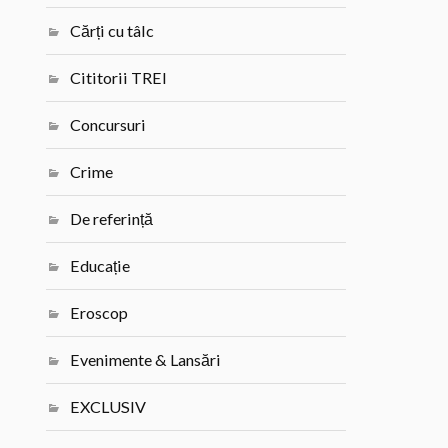
Cărți cu tâlc
Cititorii TREI
Concursuri
Crime
De referință
Educație
Eroscop
Evenimente & Lansări
EXCLUSIV