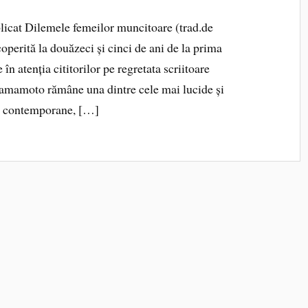
licat Dilemele femeilor muncitoare (trad.de
perită la douăzeci și cinci de ani de la prima
în atenția cititorilor pe regretata scriitoare
amoto rămâne una dintre cele mai lucide și
ze contemporane, […]