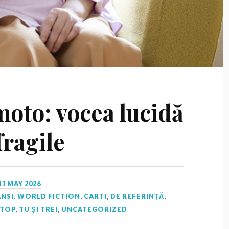
oto: vocea lucidă
fragile
11 MAY 2026
NSI. WORLD FICTION
,
CARTI
,
DE REFERINȚĂ
,
TOP
,
TU ȘI TREI
,
UNCATEGORIZED