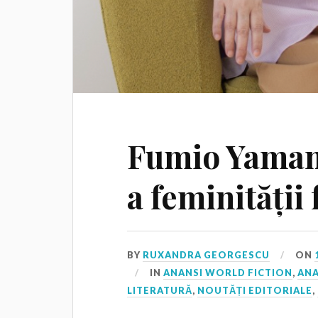
Fumio Yamam
a feminității 
BY
RUXANDRA GEORGESCU
ON
IN
ANANSI WORLD FICTION
,
ANA
LITERATURĂ
,
NOUTĂȚI EDITORIALE
,