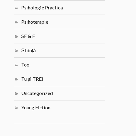
Psihologie Practica
Psihoterapie
SF & F
Știință
Top
Tu și TREI
Uncategorized
Young Fiction