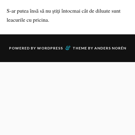
S-ar putea însă să nu știți întocmai cât de diluate sunt
leacurile cu pricina.
&
POWERED BY
WORDPRESS
THEME BY
ANDERS NORÉN