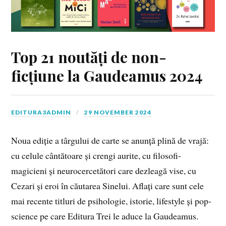
Top 21 noutăți de non-
ficțiune la Gaudeamus 2024
EDITURA3ADMIN
29 NOVEMBER 2024
Noua ediție a târgului de carte se anunță plină de vrajă:
cu celule cântătoare și crengi aurite, cu filosofi-
magicieni și neurocercetători care dezleagă vise, cu
Cezari și eroi în căutarea Sinelui. Aflați care sunt cele
mai recente titluri de psihologie, istorie, lifestyle și pop-
science pe care Editura Trei le aduce la Gaudeamus.