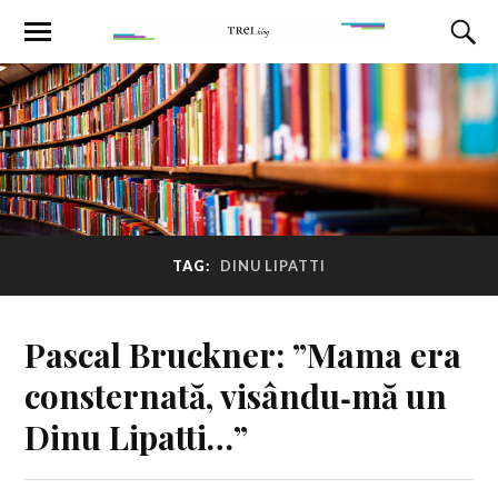
TAG:
DINU LIPATTI
Pascal Bruckner: ”Mama era
consternată, visându‑mă un
Dinu Lipatti…”