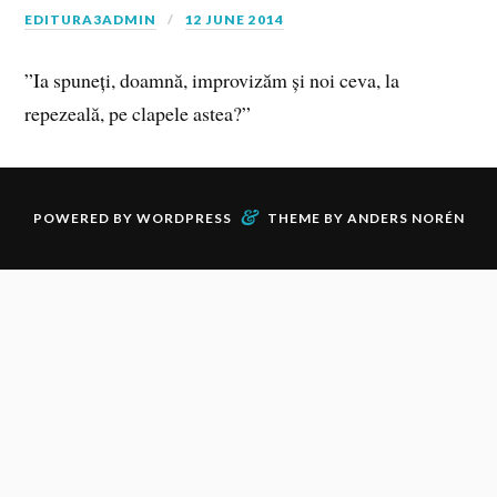
EDITURA3ADMIN
12 JUNE 2014
”Ia spuneți, doamnă, improvizăm și noi ceva, la
repezeală, pe clapele astea?”
&
POWERED BY
WORDPRESS
THEME BY
ANDERS NORÉN