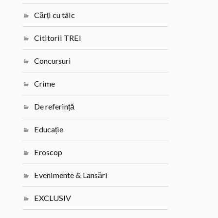
Cărți cu tâlc
Cititorii TREI
Concursuri
Crime
De referință
Educație
Eroscop
Evenimente & Lansări
EXCLUSIV