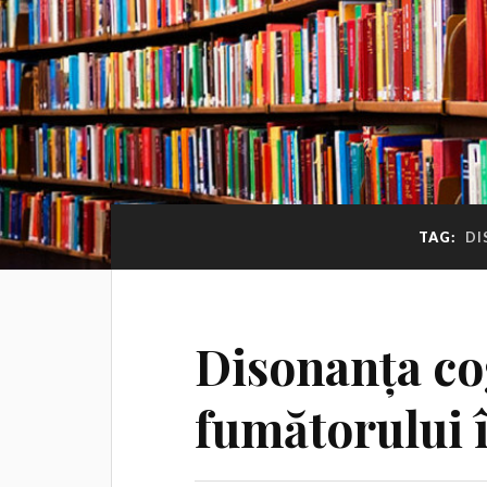
TAG:
DI
Disonanța co
fumătorului î