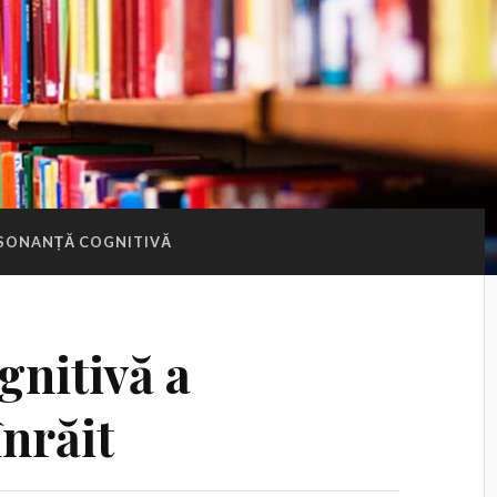
SONANȚĂ COGNITIVĂ
gnitivă a
nrăit