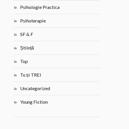
Psihologie Practica
Psihoterapie
SF & F
Știință
Top
Tu și TREI
Uncategorized
Young Fiction