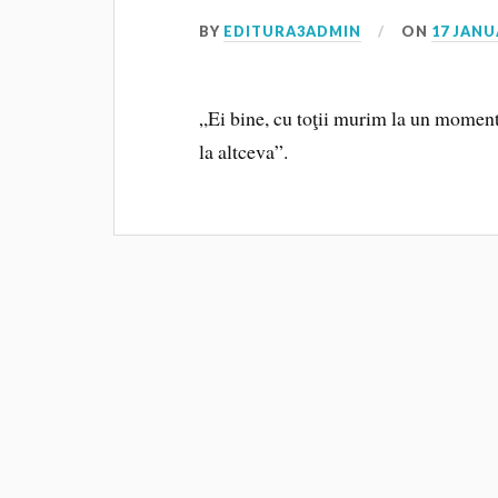
BY
EDITURA3ADMIN
ON
17 JANU
„Ei bine, cu toţii murim la un moment 
la altceva”.