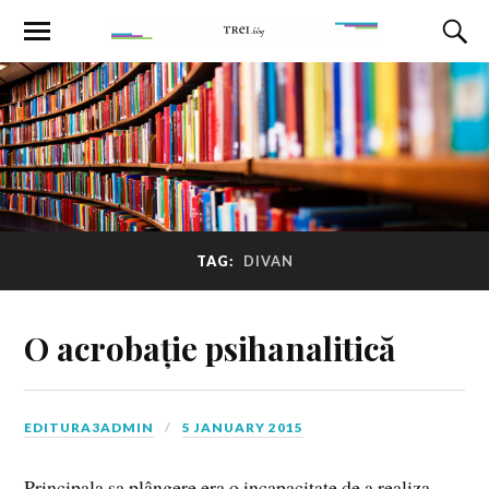
TAG:
DIVAN
O acrobație psihanalitică
EDITURA3ADMIN
5 JANUARY 2015
Principala sa plângere era o incapacitate de a realiza