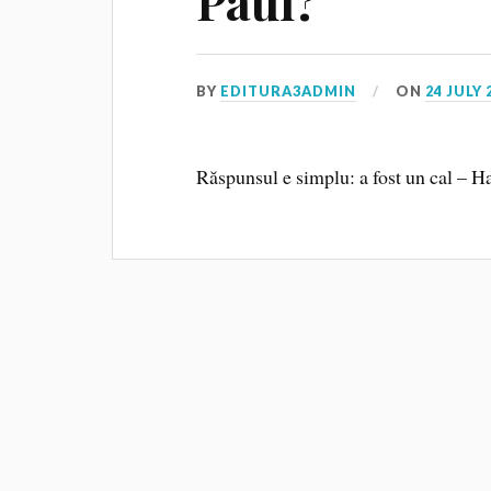
Paul?
BY
EDITURA3ADMIN
ON
24 JULY 
Răspunsul e simplu: a fost un cal – Ha