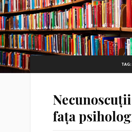
TAG
Necunoscuții
fața psiholog