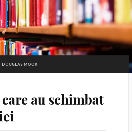
:
DOUGLAS MOOK
 care au schimbat
iei