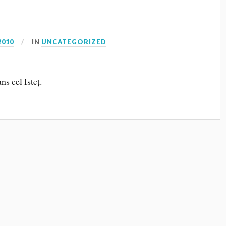
2010
IN
UNCATEGORIZED
ns cel Isteț.