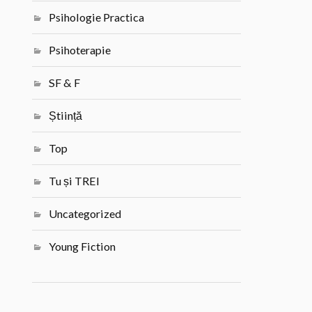
Psihologie Practica
Psihoterapie
SF & F
Știință
Top
Tu și TREI
Uncategorized
Young Fiction