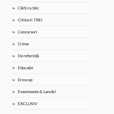
Cărți cu tâlc
Cititorii TREI
Concursuri
Crime
De referință
Educație
Eroscop
Evenimente & Lansări
EXCLUSIV