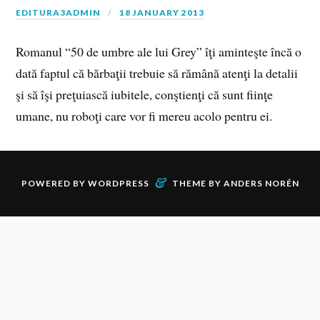
EDITURA3ADMIN
18 JANUARY 2013
Romanul “50 de umbre ale lui Grey” îţi aminteşte încă o
dată faptul că bărbaţii trebuie să rămână atenţi la detalii
şi să îşi preţuiască iubitele, conştienţi că sunt fiinţe
umane, nu roboţi care vor fi mereu acolo pentru ei.
&
POWERED BY
WORDPRESS
THEME BY
ANDERS NORÉN