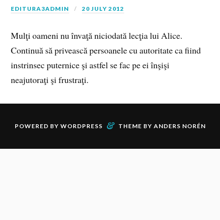
EDITURA3ADMIN
20 JULY 2012
Mulţi oameni nu învaţă niciodată lecţia lui Alice.
Continuă să privească persoanele cu autoritate ca fiind
instrinsec puternice şi astfel se fac pe ei înşişi
neajutoraţi şi frustraţi.
&
POWERED BY
WORDPRESS
THEME BY
ANDERS NORÉN