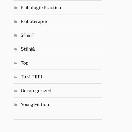
Psihologie Practica
Psihoterapie
SF & F
Știință
Top
Tu și TREI
Uncategorized
Young Fiction