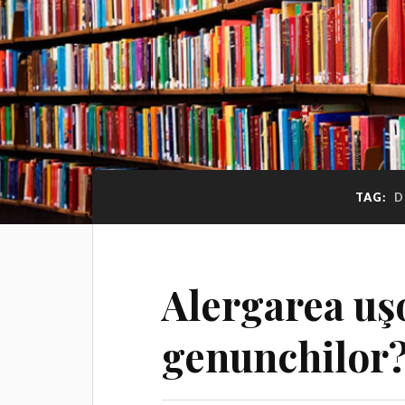
TAG:
D
Alergarea uş
genunchilor