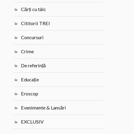
Cărți cu tâlc
Cititorii TREI
Concursuri
Crime
De referință
Educație
Eroscop
Evenimente & Lansări
EXCLUSIV