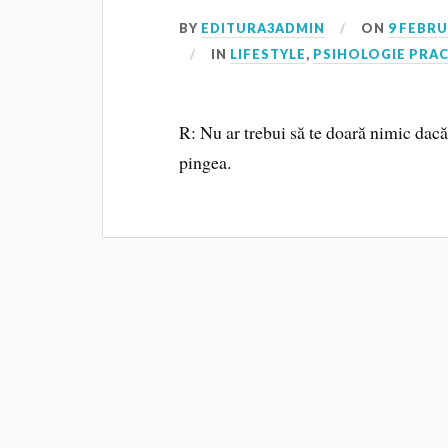
BY
EDITURA3ADMIN
ON
9 FEBRU
IN
LIFESTYLE
,
PSIHOLOGIE PRA
R: Nu ar trebui să te doară nimic dacă 
pingea.