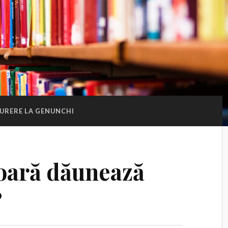
URERE LA GENUNCHI
oară dăunează
?