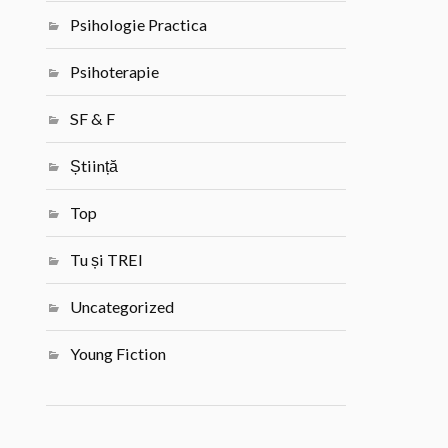
Psihologie Practica
Psihoterapie
SF & F
Știință
Top
Tu și TREI
Uncategorized
Young Fiction