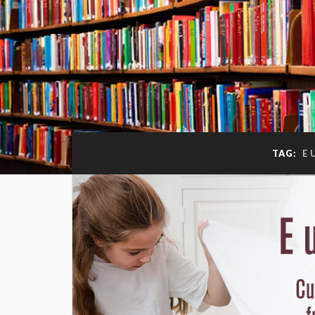
TAG:
E 