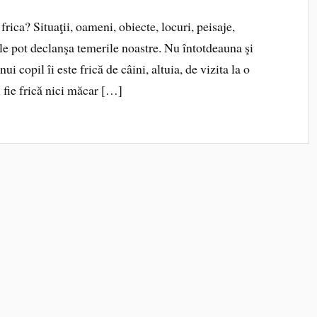
ica? Situaţii, oameni, obiecte, locuri, peisaje,
le pot declanşa temerile noastre. Nu întotdeauna şi
i copil îi este frică de câini, altuia, de vizita la o
i fie frică nici măcar […]