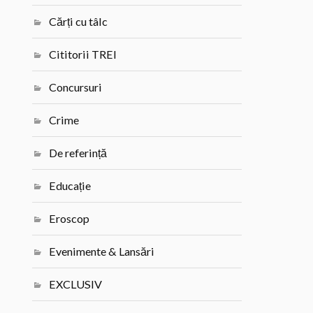
Cărți cu tâlc
Cititorii TREI
Concursuri
Crime
De referință
Educație
Eroscop
Evenimente & Lansări
EXCLUSIV