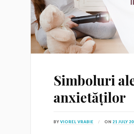
Simboluri ale 
anxietăților
BY
VIOREL VRABIE
ON
21 JULY 2