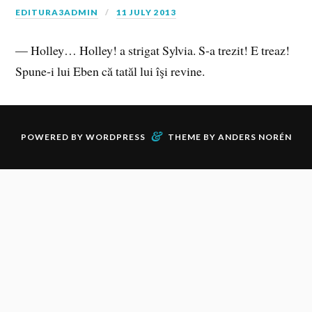
EDITURA3ADMIN
11 JULY 2013
— Holley… Holley! a strigat Sylvia. S‑a trezit! E treaz!
Spune‑i lui Eben că tatăl lui îşi revine.
&
POWERED BY
WORDPRESS
THEME BY
ANDERS NORÉN