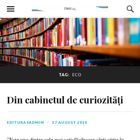
TAG:
ECO
Din cabinetul de curiozități
EDITURA3ADMIN
27 AUGUST 2010
”Este una dintre cele mai satisfăcătoare cărți citite în