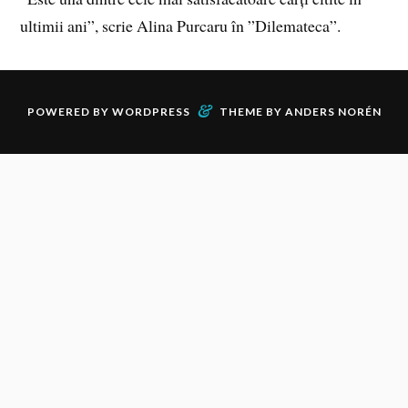
ultimii ani”, scrie Alina Purcaru în ”Dilemateca”.
&
POWERED BY
WORDPRESS
THEME BY
ANDERS NORÉN