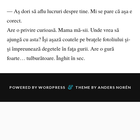
— Aş dori să aflu lucruri despre tine. Mi se pare că aşa e
corect.
Are o privire curioasă. Mama mă-sii. Unde vrea să
ajungă cu asta? Îşi aşază coatele pe braţele fotoliului şi-
şi împreunează degetele în faţa gurii. Are o gură
foarte… tulburătoare. Înghit în sec.
&
POWERED BY
WORDPRESS
THEME BY
ANDERS NORÉN