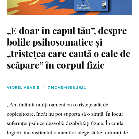
„E doar în capul tău”, despre
bolile psihosomatice și
„tristețea care caută o cale de
scăpare” în corpul fizic
VIOREL VRABIE
7 NOVEMBER 2021
„Am întâlnit mulți oameni cu o tristețe atât de
copleșitoare, încât nu pot suporta să o simtă. În locul
suferinței psihice dezvoltă dizabilități fizice. În ciuda
logicii, inconștientul oamenilor alege să fie torturați de