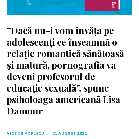
”Dacă nu-i vom învăța pe
adolescenți ce înseamnă o
relație romantică sănătoasă
și matură, pornografia va
deveni profesorul de
educație sexuală”, spune
psiholoaga americană Lisa
Damour
VICTOR POPESCU
31 AUGUST 2021