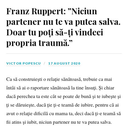
Franz Ruppert: ”Niciun
partener nu te va putea salva.
Doar tu poți să-ți vindeci
propria traumă.”
VICTOR POPESCU
17 AUGUST 2020
Ca să construiești o relație sănătoasă, trebuie ca mai
întâi să ai o raportare sănătoasă la tine însuți. Și chiar
dacă perechea ta este cât se poate de bună și te iubește și
ți se dăruiește, dacă ție ți-e teamă de iubire, pentru că ai
avut o relație dificilă cu mama ta, deci dacă ți-e teamă să
fii atins și iubit, niciun partener nu te va putea salva.