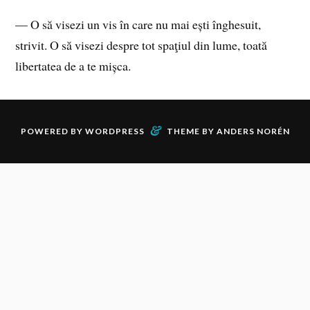
— O să visezi un vis în care nu mai ești înghesuit,
strivit. O să visezi despre tot spaţiul din lume, toată
libertatea de a te mișca.
&
POWERED BY
WORDPRESS
THEME BY
ANDERS NORÉN