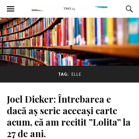
TAG:
ELLE
Joel Dicker: Întrebarea e
dacă aș scrie aceeași carte
acum, că am recitit ”Lolita” la
27 de ani.