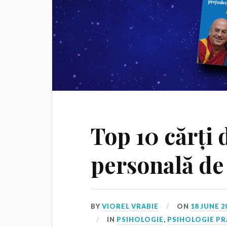
Top 10 cărți 
personală de 
BY
VIOREL VRABIE
ON
18 JUNE 2
IN
PSIHOLOGIE
,
PSIHOLOGIE PR