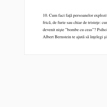
10. Cum faci față persoanelor explozi
frică, de furie sau chiar de tristețe: c
devenit niște ”bombe cu ceas”? Psihol
Albert Bernstein te ajută să înțelegi 