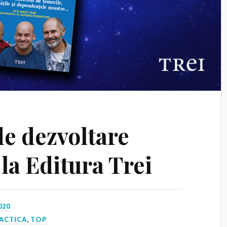
de dezvoltare
la Editura Trei
020
ACTICA
,
TOP