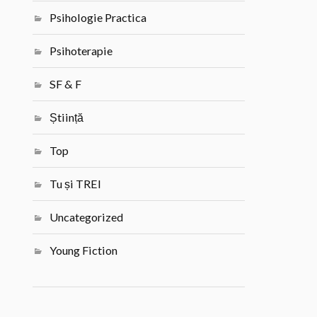
Psihologie Practica
Psihoterapie
SF & F
Știință
Top
Tu și TREI
Uncategorized
Young Fiction