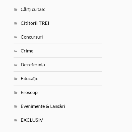
Cărți cu tâlc
Cititorii TREI
Concursuri
Crime
De referință
Educație
Eroscop
Evenimente & Lansări
EXCLUSIV