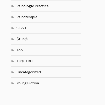
Psihologie Practica
Psihoterapie
SF & F
Știință
Top
Tu și TREI
Uncategorized
Young Fiction