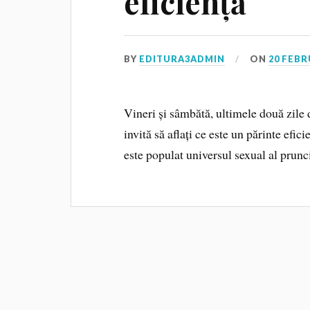
eficiență
BY
EDITURA3ADMIN
ON
20 FEBR
Vineri și sâmbătă, ultimele două zile 
invită să aflați ce este un părinte efic
este populat universul sexual al prunci