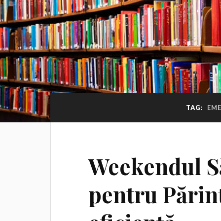
TAG:
EME
Weekendul S
pentru Părin