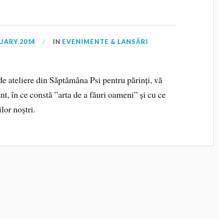
UARY 2014
IN
EVENIMENTE & LANSĂRI
de ateliere din Săptămâna Psi pentru părinți, vă
ient, în ce constă ”arta de a făuri oameni” și cu ce
lor noștri.