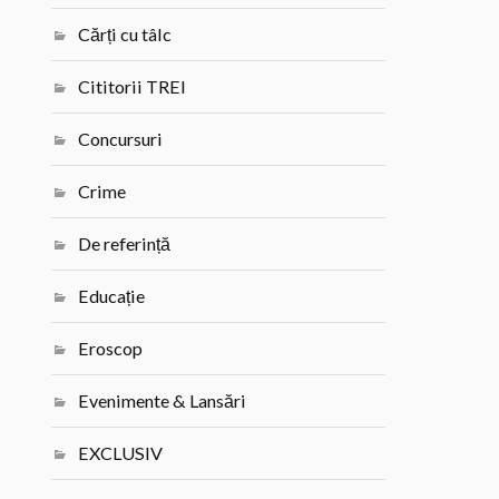
Cărți cu tâlc
Cititorii TREI
Concursuri
Crime
De referință
Educație
Eroscop
Evenimente & Lansări
EXCLUSIV