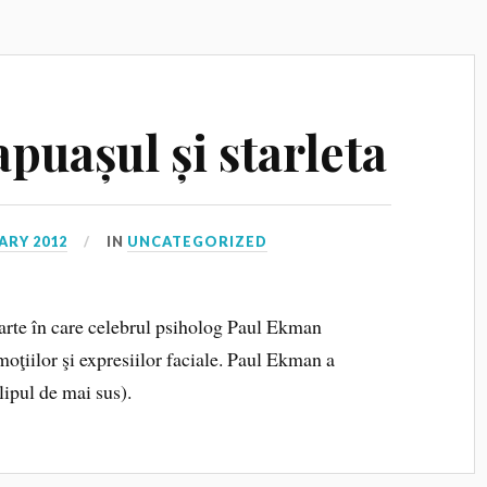
puașul și starleta
ARY 2012
IN
UNCATEGORIZED
arte în care celebrul psiholog Paul Ekman
moţiilor şi expresiilor faciale. Paul Ekman a
clipul de mai sus).