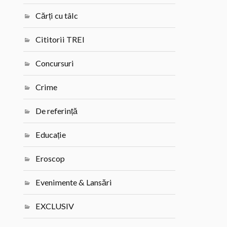
Cărți cu tâlc
Cititorii TREI
Concursuri
Crime
De referință
Educație
Eroscop
Evenimente & Lansări
EXCLUSIV