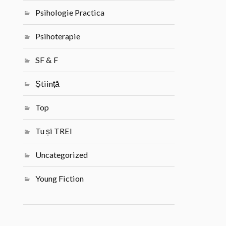
Psihologie Practica
Psihoterapie
SF & F
Știință
Top
Tu și TREI
Uncategorized
Young Fiction