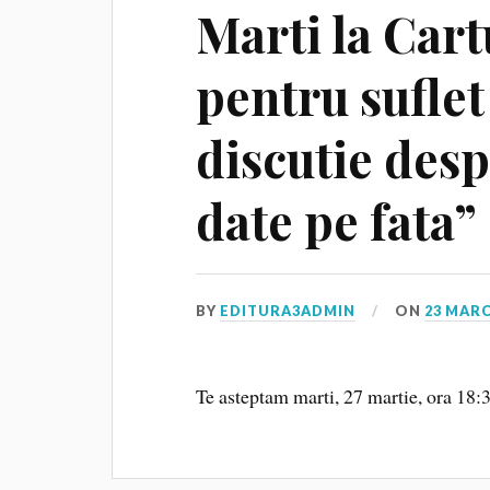
Marti la Cart
pentru suflet 
discutie desp
date pe fata”
BY
EDITURA3ADMIN
ON
23 MARC
Te asteptam marti, 27 martie, ora 18:3