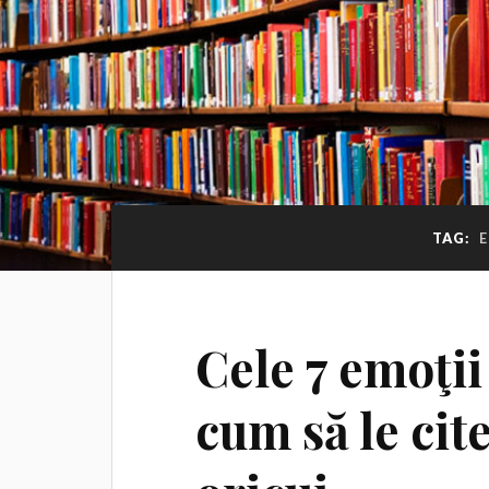
TAG:
E
Cele 7 emoţi
cum să le cite