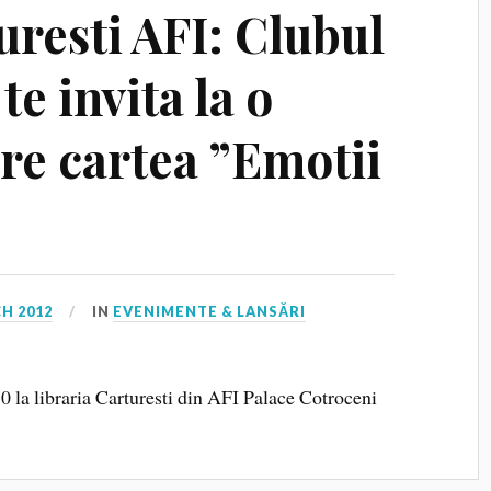
uresti AFI: Clubul
te invita la o
re cartea ”Emotii
H 2012
IN
EVENIMENTE & LANSĂRI
0 la libraria Carturesti din AFI Palace Cotroceni