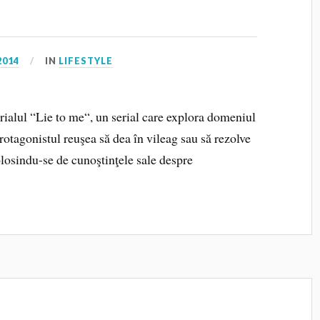
2014
IN
LIFESTYLE
rialul “Lie to me“, un serial care explora domeniul
rotagonistul reuşea să dea în vileag sau să rezolve
 folosindu-se de cunoştinţele sale despre