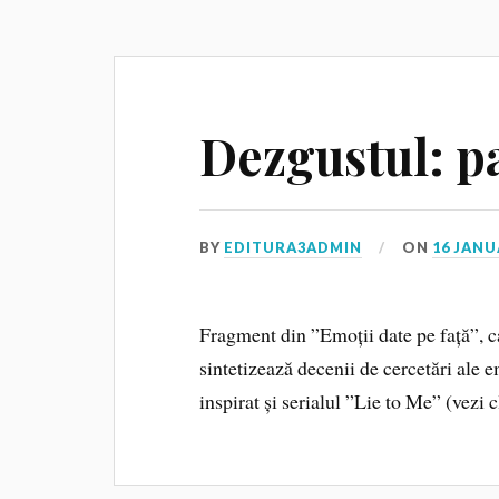
Dezgustul: pa
BY
EDITURA3ADMIN
ON
16 JANU
Fragment din ”Emoții date pe față”, c
sintetizează decenii de cercetări ale e
inspirat și serialul ”Lie to Me” (vezi 