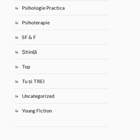
Psihologie Practica
Psihoterapie
SF & F
Știință
Top
Tu și TREI
Uncategorized
Young Fiction