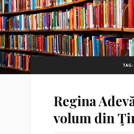
TAG:
Regina Adevă
volum din Ţi