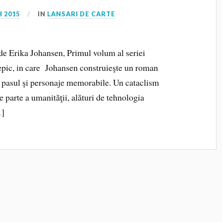
 2015
IN
LANSARI DE CARTE
de Erika Johansen, Primul volum al seriei
epic, in care Johansen construieşte un roman
tot pasul şi personaje memorabile. Un cataclism
e parte a umanităţii, alături de tehnologia
…]