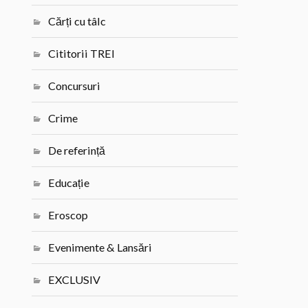
Cărți cu tâlc
Cititorii TREI
Concursuri
Crime
De referință
Educație
Eroscop
Evenimente & Lansări
EXCLUSIV