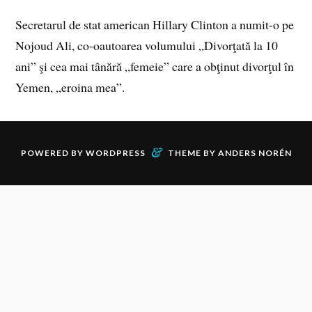
Secretarul de stat american Hillary Clinton a numit-o pe
Nojoud Ali, co-oautoarea volumului „Divorţată la 10
ani” şi cea mai tânără „femeie” care a obţinut divorţul în
Yemen, „eroina mea”.
&
POWERED BY
WORDPRESS
THEME BY
ANDERS NORÉN