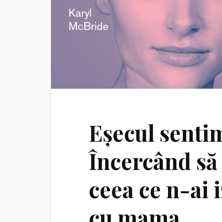
Eșecul senti
Încercând să 
ceea ce n-ai i
cu mama