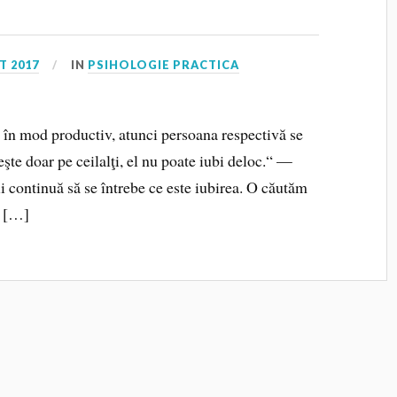
T 2017
IN
PSIHOLOGIE PRACTICA
 în mod productiv, atunci persoana respectivă se
beşte doar pe ceilalţi, el nu poate iubi deloc.“ —
continuă să se întrebe ce este iubirea. O căutăm
i […]