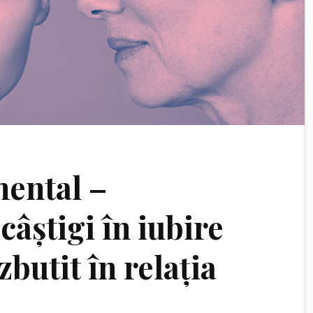
mental –
câștigi în iubire
zbutit în relația