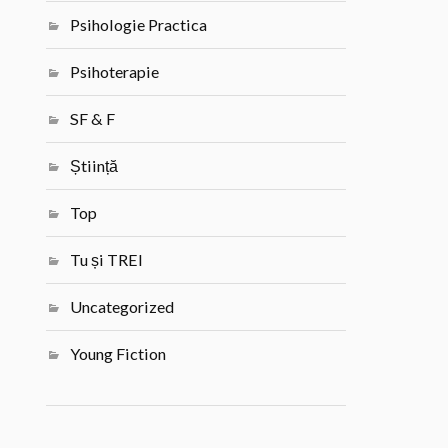
Psihologie Practica
Psihoterapie
SF & F
Știință
Top
Tu și TREI
Uncategorized
Young Fiction