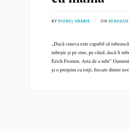
BY
VIOREL VRABIE
ON
30 AUGUS
„Dacă cineva este capabil să iubească
iubeşte şi pe sine, pe când, dacă îi iu
Erich Fromm, Arta de a iubi” Oamenii 
şi o preţuim cu toţii, fiecare dintre no