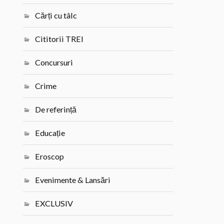
Cărți cu tâlc
Cititorii TREI
Concursuri
Crime
De referință
Educație
Eroscop
Evenimente & Lansări
EXCLUSIV