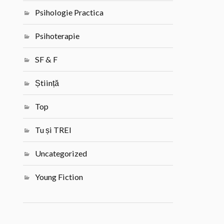
Psihologie Practica
Psihoterapie
SF & F
Știință
Top
Tu și TREI
Uncategorized
Young Fiction