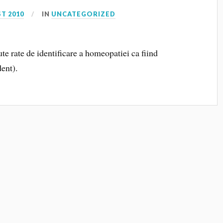
T 2010
IN
UNCATEGORIZED
e rate de identificare a homeopatiei ca fiind
ent).