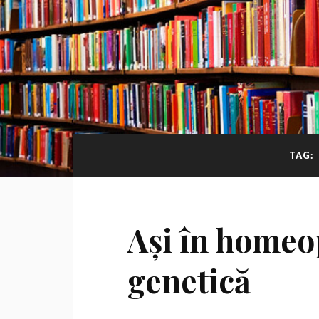
TAG:
Ași în homeop
genetică