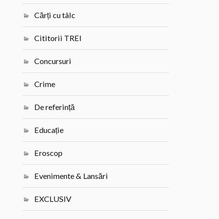
Cărți cu tâlc
Cititorii TREI
Concursuri
Crime
De referință
Educație
Eroscop
Evenimente & Lansări
EXCLUSIV