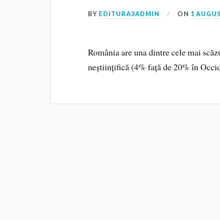
BY
EDITURA3ADMIN
ON
1 AUGUS
România are una dintre cele mai scăzut
neștiințifică (4% față de 20% în Occid