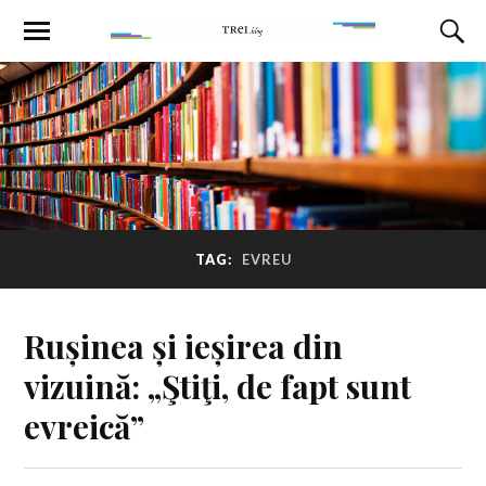
TAG:
EVREU
Rușinea și ieșirea din
vizuină: „Ştiţi, de fapt sunt
evreică”