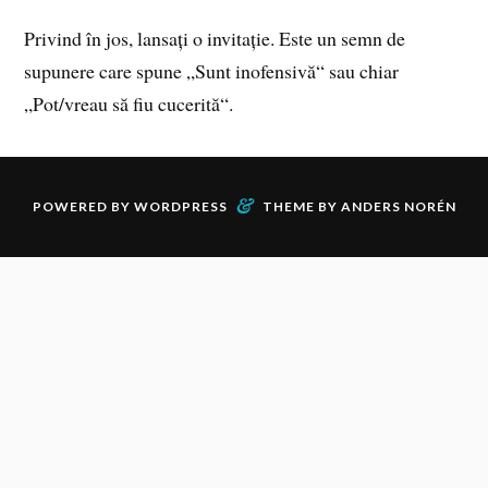
Privind în jos, lansați o invitație. Este un semn de
supunere care spune „Sunt inofensivă“ sau chiar
„Pot/vreau să fiu cucerită“.
&
POWERED BY
WORDPRESS
THEME BY
ANDERS NORÉN