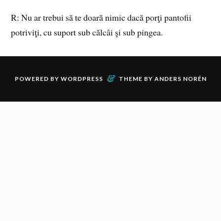
R: Nu ar trebui să te doară nimic dacă porţi pantofii
potriviţi, cu suport sub călcâi şi sub pingea.
&
POWERED BY
WORDPRESS
THEME BY
ANDERS NORÉN