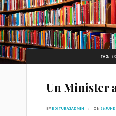
TAG:
EX
Un Minister a
BY
EDITURA3ADMIN
ON
26 JUNE