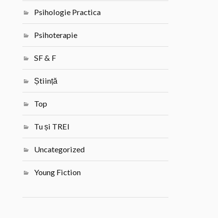
Psihologie Practica
Psihoterapie
SF & F
Știință
Top
Tu și TREI
Uncategorized
Young Fiction