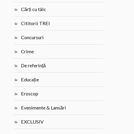
Cărți cu tâlc
Cititorii TREI
Concursuri
Crime
De referință
Educație
Eroscop
Evenimente & Lansări
EXCLUSIV