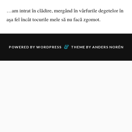
…am intrat în clădire, mergând în vârfurile degetelor în
aşa fel încât tocurile mele să nu facă zgomot.
&
POWERED BY
WORDPRESS
THEME BY
ANDERS NORÉN